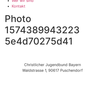
Wer wir sind
Kontakt
Photo
1574389943223
5e4d70275d41
Christlicher Jugendbund Bayern
Waldstrasse 1, 90617 Puschendorf
Datenschutz
|
Teilnahmebedingungen
|
Impressum
|
Schutzkonzept