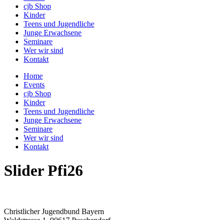
cjb Shop
Kinder
Teens und Jugendliche
Junge Erwachsene
Seminare
Wer wir sind
Kontakt
Home
Events
cjb Shop
Kinder
Teens und Jugendliche
Junge Erwachsene
Seminare
Wer wir sind
Kontakt
Slider Pfi26
Christlicher Jugendbund Bayern