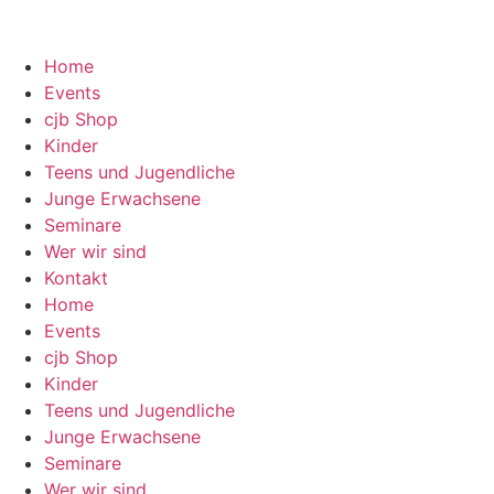
Zum
Inhalt
springen
Home
Events
cjb Shop
Kinder
Teens und Jugendliche
Junge Erwachsene
Seminare
Wer wir sind
Kontakt
Home
Events
cjb Shop
Kinder
Teens und Jugendliche
Junge Erwachsene
Seminare
Wer wir sind