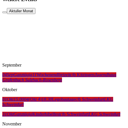
Aktuller Monat
September
04
Sep
Ganztägig
11
Wochenendfreizeit
cjb Kitzingen
Jugendhaus
Grafenbuch Sulzbach-Rosenberg
Oktober
01
Okt
15:00
04
(Okt 4)
18:30
Legobautage
cjb Schweinfurt
LKG
Schweinfurt
31
Okt
Ganztägig
Kinderbibelfest
cjb Schweinfurt
LKG Schweinfurt
November